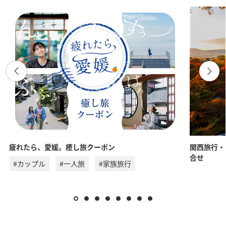
疲れたら、愛媛。癒し旅クーポン
関西旅行・
合せ
#カップル
#一人旅
#家族旅行