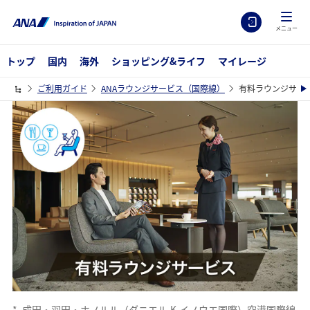
メニュー
トップ
国内
海外
ショッピング&ライフ
マイレージ
ご利用ガイド
ANAラウンジサービス（国際線）
有料ラウンジサー
*
成田・羽田・ホノルル（ダニエル.K.イノウエ国際）空港国際線