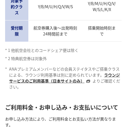
対象予
Y/B/M/U/H/Q/V/
約クラ
Y/B/M/U/H/Q/V/W/S
W/S/L/K/X
ス
受付期
航空券購入後～出発時刻
搭乗開始時刻ま
限
24時間前まで
で
*
1
他航空会社とのコードシェア便は除く
*
2
特典航空券は対象外
*
ANAプレミアムメンバーなどの会員ステイタスやご搭乗クラス
による、ラウンジ利用基準は別に定められています。
ラウンジ
サービスのご利用基準（日本サイトのみ）
よりご確認くだ
さい。
ご利用料金・お申し込み・お支払いについて
お申し込み方法により、ご利用料金とお支払い方法が異なりま
す。