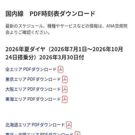
よく使う情報を登録する
国内線 PDF時刻表ダウンロード
日付を選択
最新のスケジュール、機種やサービスなどの情報は、ANA空席照
会よりご確認ください。
時間帯指定なし
2026年夏ダイヤ（2026年7月1日～2026年10月
経由地および乗り継ぎ所要時間を追加する
24日搭乗分）2026年3月30日付
全エリア PDFダウンロード
復路出発日および時間帯
東京エリア PDFダウンロード
大阪エリア PDFダウンロード
東海エリア PDFダウンロード
日付を選択
時間帯指定なし
北海道エリア PDFダウンロード
経由地および乗り継ぎ所要時間を追加する
東北・北陸エリア PDFダウンロード