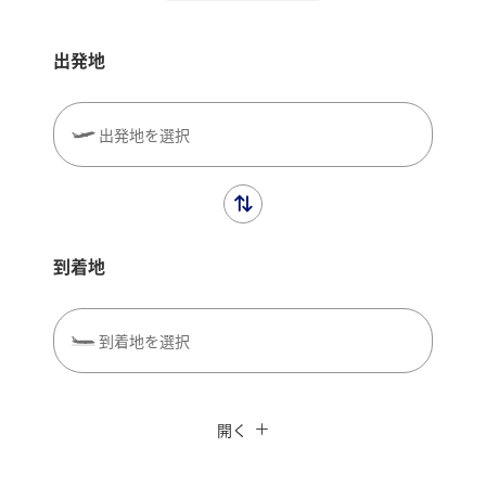
出発地
出発地を選択
到着地
到着地を選択
閉じる
エコノミークラス
往復で異なるクラスで検索
ANAカード優待割引
開く
旅CUBE（航空券予約＋地上経路）
往路出発日および時間帯