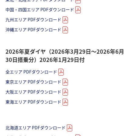
中国・四国エリア PDFダウンロード
九州エリア PDFダウンロード
1人
沖縄エリア PDFダウンロード
2026年夏ダイヤ（2026年3月29日～2026年6月
30日搭乗分）2026年1月29日付
プロモーションコードについて
・表示金額は選択いただいた条件でのもっともおトクな運賃とな
全エリア PDFダウンロード
ります。
東京エリア PDFダウンロード
・表示金額と空席状況は最新ではない場合があります。[検索す
る]ボタンより最新の空席照会結果をご確認ください。
大阪エリア PDFダウンロード
・「＊」は現在金額が確認できない都市・日付となります。空席
照会結果画面にて最新の情報をご確認ください。
東海エリア PDFダウンロード
・表示金額には、運賃、
燃油特別付加運賃
、
航空保険特別料金
、
その他の各種税金、料金などが含まれます。発券時に再計算する
ため、変動する可能性があります。
・複数空港がある都市においては、複数空港の中でのおトクな運
賃が表示される場合があります。
北海道エリア PDFダウンロード
・ANA独自の相互利用可能空港(福岡/北九州/佐賀、広島/岩国)は