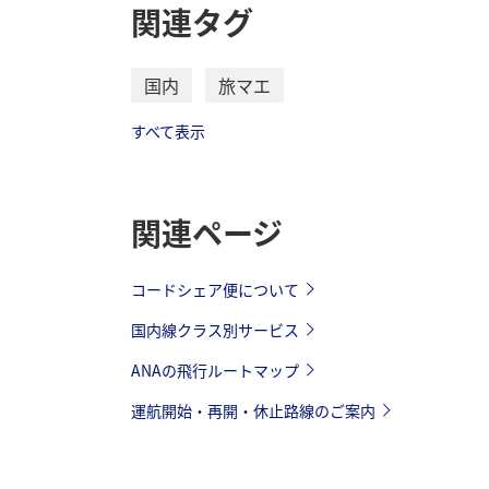
2025年5月7日～5月31日ご搭乗分
関連タグ
*
運賃額はご購入手続き時点の金額が適用
2025年6月1日～6月30日ご搭乗分
*
旅客施設使用料
（対象空港発着便利用時
国内
2025年7月1日～7月31日ご搭乗分
＜ANA VALUE 1/ANA VALUE 3/ANA VALUE 7
旅マエ
75/ANA VALUE PREMIUM 3/ANA SUPER VA
2025年8月1日～8月8日ご搭乗分
すべて表示
2026年3月29日～2026年4月30日ご搭乗分
2025年8月9日～8月17日ご搭乗分
2026年5月1日～2026年5月6日ご搭乗分
2025年8月18日～8月31日ご搭乗分
関連ページ
2026年5月7日～2026年5月18日ご搭乗分
2025年9月1日～9月30日ご搭乗分
2025年10月1日～10月25日ご搭乗分
*
空席連動型運賃表はこちら（
「ANA VALUE
コードシェア便について
＜ANA SUPER VALUE SALE＞
国内線クラス別サービス
ANAの飛行ルートマップ
2026年3月29日～2026年5月18日ご搭乗分
運航開始・再開・休止路線のご案内
2026年3月29日～2026年5月18日ご搭乗
2026年3月29日～2026年5月18日ご搭乗