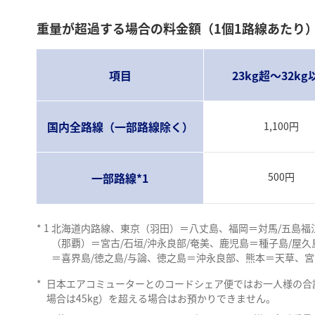
重量が超過する場合の料金額（1個1路線あたり
項目
23kg超～32kg
国内全路線（一部路線除く）
1,100円
一部路線*1
500円
*
1
北海道内路線、東京（羽田）＝八丈島、福岡＝対馬/五島福江
（那覇）＝宮古/石垣/沖永良部/奄美、鹿児島＝種子島/屋久島
＝喜界島/徳之島/与論、徳之島＝沖永良部、熊本＝天草、
*
日本エアコミューターとのコードシェア便ではお一人様の合計重
場合は45kg）を超える場合はお預かりできません。