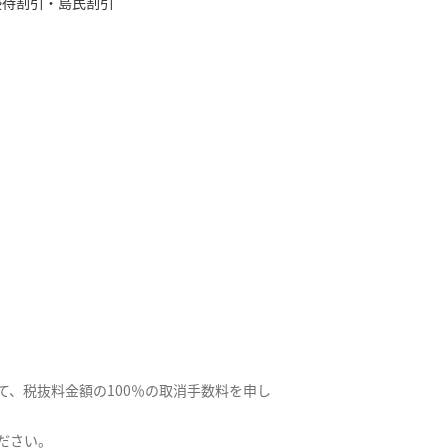
優待割引・島民割引
、税抜料金額の100％の取消手数料を申し
ださい。