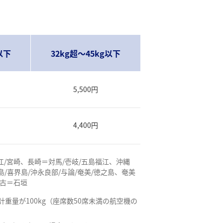
）
以下
32kg超～45kg以下
5,500円
4,400円
/宮崎、長崎＝対馬/壱岐/五島福江、沖縄
/喜界島/沖永良部/与論/奄美/徳之島、奄美
宮古＝石垣
量が100kg（座席数50席未満の航空機の