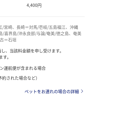
4,400円
/宮崎、長崎＝対馬/壱岐/五島福江、沖縄
/喜界島/沖永良部/与論/奄美/徳之島、奄美
宮古＝石垣
指し、当該料金額を申し受けます。
ます。
ン運航便が含まれる場合
予約された場合など）
ペットをお連れの場合の詳細