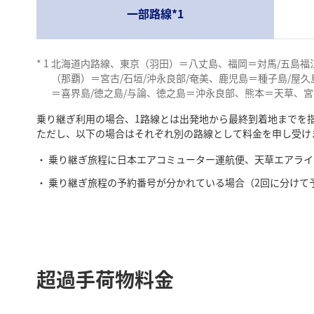
一部路線*1
*
1
北海道内路線、東京（羽田）＝八丈島、福岡＝対馬/五島福江
（那覇）＝宮古/石垣/沖永良部/奄美、鹿児島＝種子島/屋久島
＝喜界島/徳之島/与論、徳之島＝沖永良部、熊本＝天草、
乗り継ぎ利用の場合、1路線とは出発地から最終到着地までを
ただし、以下の場合はそれぞれ別の路線として料金を申し受け
乗り継ぎ旅程に日本エアコミューター運航便、天草エアライ
乗り継ぎ旅程の予約番号が分かれている場合（2回に分けて
超過手荷物料金