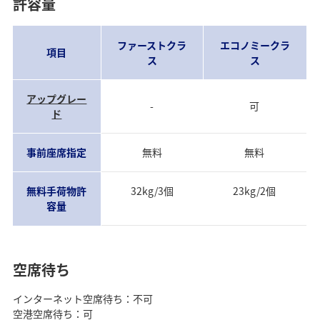
許容量
ファーストクラ
エコノミークラ
項目
ス
ス
アップグレー
-
可
ド
事前座席指定
無料
無料
無料手荷物許
32kg/3個
23kg/2個
容量
空席待ち
インターネット空席待ち：不可
空港空席待ち：可