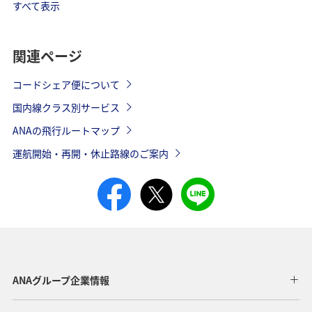
すべて表示
搭乗日の前日までの予約
前
ANA VALUE 1
でおトクに
関連ページ
搭乗日の3日前までの予約
コードシェア便について
3
ANA VALUE 3
でおトクに
国内線クラス別サービス
ANAの飛行ルートマップ
搭乗日の7日前までの予約
7
ANA VALUE 7
でおトクに
運航開始・再開・休止路線のご案内
特定区間を乗継便でのご
ANA VALUE
当
利用に
TRANSIT
搭乗日の前日までの予約
ANA VALUE
で特定区間を乗継便利用
前
TRANSIT 1*5
でさらにおトクに
ANAグループ企業情報
搭乗日の3日前までの予約
ANA VALUE