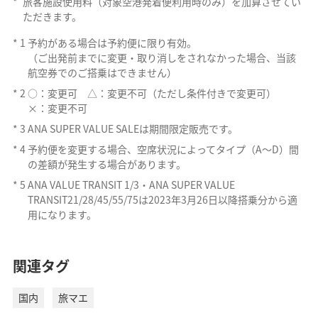
*
旅客施設使用料（対象空港発着便利用時のみ）を加算させてい
優待割引運賃
スをご利用の方に
ただきます。
*
1
予約がある場合は予約便に限り有効。
割引対象のご本人様と一
（ご出発前までに変更・取り消しをされなかった場合、当該
プレミアム障が
部の介護人の方がプレミ
当
航空券でのご搭乗はできません）
い者割引運賃
アムクラスをご利用なら
*
2
○：変更可 △：変更不可（ただし条件付きで変更可）
×：変更不可
法人専用運賃
当
プレミアムBiz
*
3
ANA SUPER VALUE SALEは期間限定販売です。
*
4
予約便を変更する場合、空席状況によってタイプ（A～D）間
普通席をご利用の方に
当
ANA FLEX
の差額が発生する場合があります。
*
5
ANA VALUE TRANSIT 1/3・ANA SUPER VALUE
満3歳～11歳のお子様に
当
TRANSIT21/28/45/55/75は2023年3月26日以降搭乗分から適
小児運賃
用になります。
ANAカード会員専用
ビジネスきっぷ
同一路線を2回以上ご利用
当
関連タグ
の方に
国内
旅マエ
法人専用運賃
当
Biz