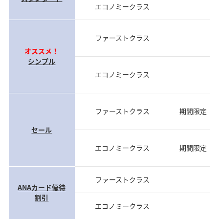
エコノミークラス
前
ファーストクラス
前
オススメ！
シンプル
エコノミークラス
前
ファーストクラス
期間限定（
セール
エコノミークラス
期間限定（
ファーストクラス
当
ANAカード優待
割引
エコノミークラス
当