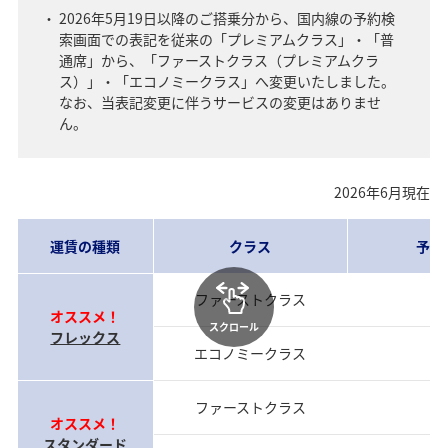
2026年5月19日以降のご搭乗分から、国内線の予約検
索画面での表記を従来の「プレミアムクラス」・「普
通席」から、「ファーストクラス（プレミアムクラ
ス）」・「エコノミークラス」へ変更いたしました。
なお、当表記変更に伴うサービスの変更はありませ
ん。
2026年6月現在
運賃の種類
クラス
予約
ファーストクラス
当
オススメ！
スクロール
フレックス
エコノミークラス
当
ファーストクラス
前
オススメ！
スタンダード