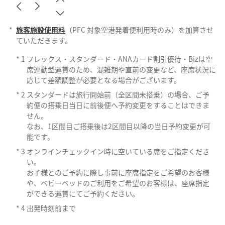
*
旅客施設使用料
（PFC 対象空港発着便利用時のみ）を加算させ
ていただきます。
*
1
フレックス・スタンダード・ANAカード割引優待・Bizは空
席連動型運賃のため、混雑期や直前の変更など、座席状況に
応じて差額調整が必要となる場合がございます。
*
2
スタンダードは旅行開始前（全区間未搭乗）の場合、ご予
約便の搭乗日当日に前後便へ予約変更をすることはできま
せん。
なお、1区間目ご搭乗後は2区間目以降の当日予約変更が可
能です。
*
3
オンラインチェックイン時に空いている席をご指定くださ
い。
お子様とのご予約に際し事前に座席指定をご希望のお客様
や、ベビーベッドのご利用をご希望のお客様は、座席指定
ができる運賃にてご予約ください。
*
4
出発時刻前まで