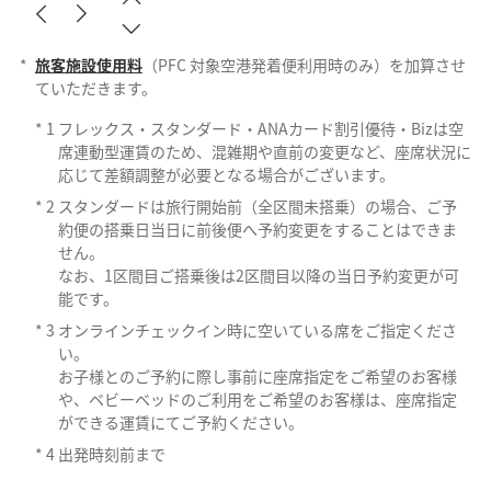
*
旅客施設使用料
（PFC 対象空港発着便利用時のみ）を加算させ
ていただきます。
*
1
フレックス・スタンダード・ANAカード割引優待・Bizは空
席連動型運賃のため、混雑期や直前の変更など、座席状況に
応じて差額調整が必要となる場合がございます。
*
2
スタンダードは旅行開始前（全区間未搭乗）の場合、ご予
約便の搭乗日当日に前後便へ予約変更をすることはできま
せん。
なお、1区間目ご搭乗後は2区間目以降の当日予約変更が可
能です。
*
3
オンラインチェックイン時に空いている席をご指定くださ
い。
お子様とのご予約に際し事前に座席指定をご希望のお客様
や、ベビーベッドのご利用をご希望のお客様は、座席指定
ができる運賃にてご予約ください。
*
4
出発時刻前まで