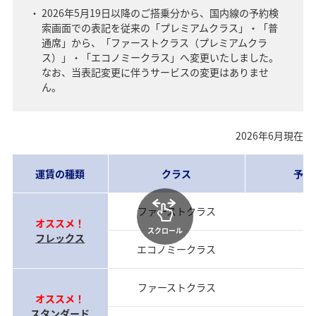
2026年5月19日以降のご搭乗分から、国内線の予約検
索画面での表記を従来の「プレミアムクラス」・「普
通席」から、「ファーストクラス（プレミアムクラ
ス）」・「エコノミークラス」へ変更いたしました。
なお、当表記変更に伴うサービスの変更はありませ
ん。
2026年6月現在
運賃の種類
クラス
予約
ファーストクラス
当
オススメ！
スクロール
フレックス
エコノミークラス
当
ファーストクラス
前
オススメ！
スタンダード