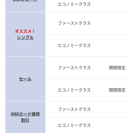
エコノミークラス
前
ファーストクラス
前
オススメ！
シンプル
エコノミークラス
前
ファーストクラス
期間限定（
セール
エコノミークラス
期間限定（
ファーストクラス
当
ANAカード優待
割引
エコノミークラス
当