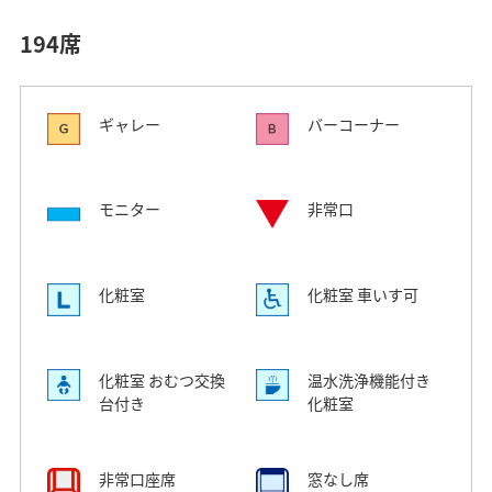
194席
ギャレー
バーコーナー
モニター
非常口
化粧室
化粧室 車いす可
化粧室 おむつ交換
温水洗浄機能付き
台付き
化粧室
非常口座席
窓なし席