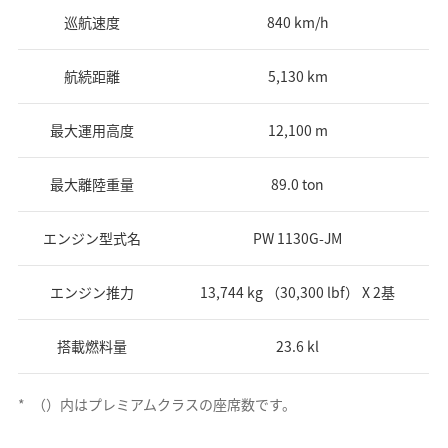
巡航速度
840 km/h
航続距離
5,130 km
最大運用高度
12,100 m
最大離陸重量
89.0 ton
エンジン型式名
PW 1130G-JM
エンジン推力
13,744 kg （30,300 lbf） X 2基
搭載燃料量
23.6 kl
*
（）内はプレミアムクラスの座席数です。