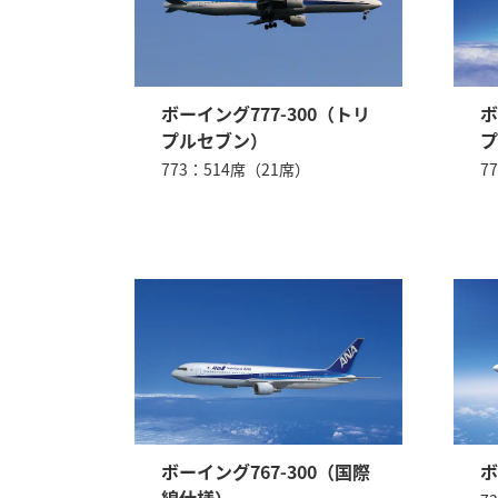
ボーイング777-300（トリ
ボ
プルセブン）
プ
773：514席（21席）
7
ボーイング767-300（国際
ボ