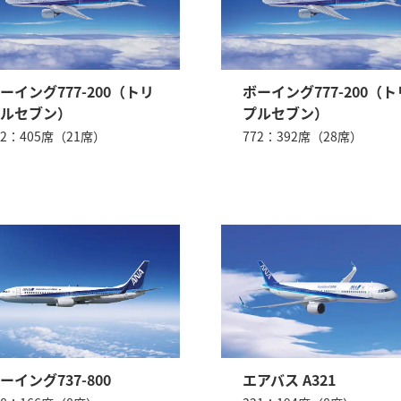
ーイング777-200（トリ
ボーイング777-200（ト
ルセブン）
プルセブン）
72：405席（21席）
772：392席（28席）
ーイング737-800
エアバス A321