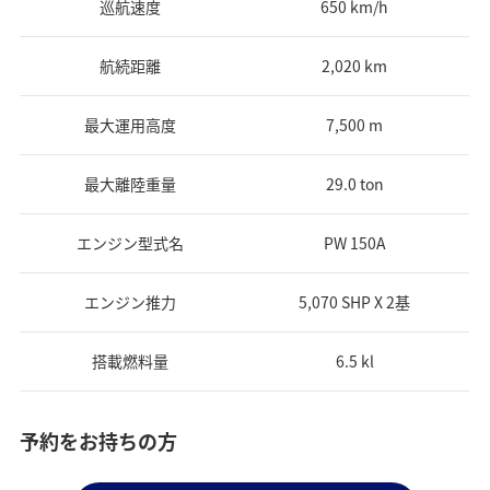
巡航速度
650 km/h
航続距離
2,020 km
最大運用高度
7,500 m
最大離陸重量
29.0 ton
エンジン型式名
PW 150A
エンジン推力
5,070 SHP X 2基
搭載燃料量
6.5 kl
予約をお持ちの方