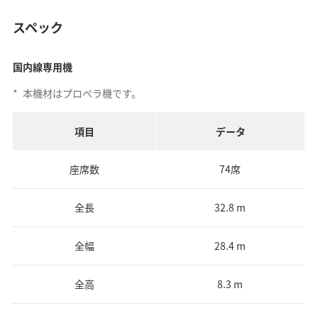
スペック
国内線専用機
*
本機材はプロペラ機です。
項目
データ
座席数
74席
全長
32.8 m
全幅
28.4 m
全高
8.3 m