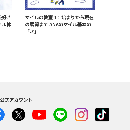
旅好き
マイルの教室 1：始まりから現在
マイルの教
アル体
の展開まで ANAのマイル基本の
マイルをゲ
「き」
持つメリ
S公式アカウント