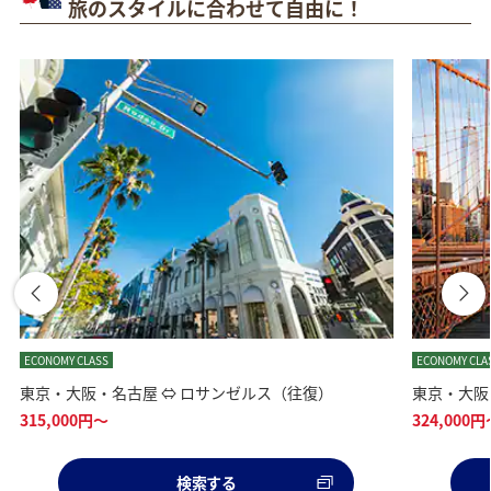
旅のスタイルに合わせて自由に！
ECONOMY CLASS
ECONOMY CLA
東京・大阪・名古屋 ⇔ ロサンゼルス（往復）
東京・大阪
315,000
円～
324,000
円
検索する