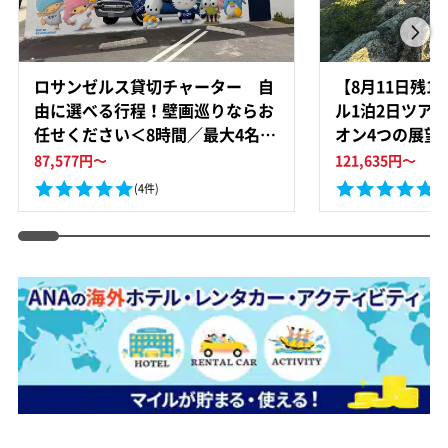
ロサンゼルス貸切チャーター 自
【8月11日残
由に選べる行程！壁画巡りならお
ル1泊2日ツア
任せください＜8時間／最大4名／
オン4つの展望
日本語ドライバーガイド＞
ルート66の町
87,577
円～
121,635
円～
語ガイド／ロサ
(4件)
(8