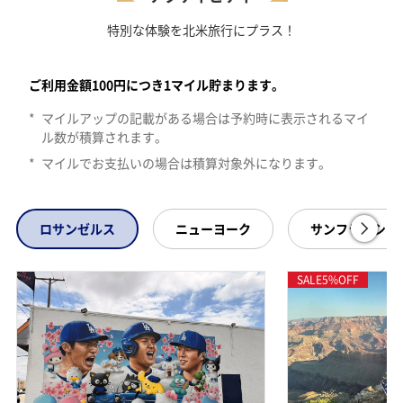
特別な体験を北米旅行にプラス！
ロサンゼルスのエリア。すべてののカテゴリーで検索します。10件
ご利用金額100円につき1マイル貯まります。
*
マイルアップの記載がある場合は予約時に表示されるマイ
ル数が積算されます。
*
マイルでお支払いの場合は積算対象外になります。
ロサンゼルス
ニューヨーク
サンフランシス
SALE
5
%OFF