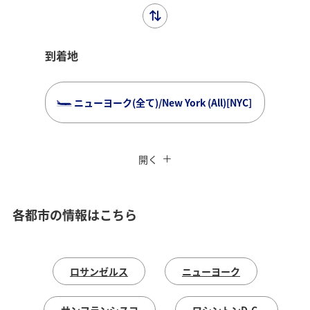
到着地
ニューヨーク(全て)/New York (All)[NYC]
複数都市で検索
閉じる
エコノミークラス
開く
往復で異なるクラスで検索
運賃タイプ指定なし
ご利用条件
各都市の情報はこちら
往路出発日および時間帯
ロサンゼルス
ニューヨーク
日付を選択