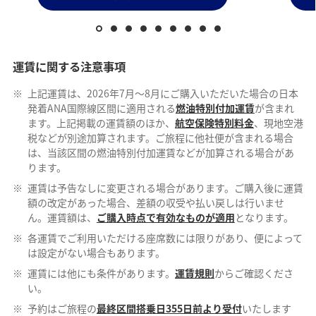
運賃に関する注意事項
※
上記運賃は、2026年7月～8月にご購入いただいた場合の日本
発着ANA国際線区間に適用される
燃油特別付加運賃
が含まれ
ます。上記掲載の運賃額のほか、
航空保険特別料金
、現地空港
税などが別途加算されます。ご旅程に他社便が含まれる場合
は、当該区間の燃油特別付加運賃などが加算される場合があ
ります。
※
運賃は予告なしに変更される場合があります。ご購入後に運賃
額の改定があった場合、差額の収受や払い戻しは行いませ
ん。運賃額は、
ご購入時点で有効なものが適用
となります。
※
各運賃でご利用いただける座席数には限りがあり、便によって
は設定がない場合もあります。
※
運賃には他にも条件があります。
運賃規則
からご確認くださ
い。
※
予約はご旅程の
最終区間搭乗日355日前より受付
いたします