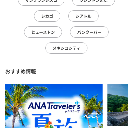
サンフランシスコ
ワシントンD.C.
時間帯指定なし
シカゴ
シアトル
経由地および乗り継ぎ所要時間を追加する
ヒューストン
バンクーバー
メキシコシティ
復路出発日および時間帯
おすすめ情報
日付を選択
時間帯指定なし
経由地および乗り継ぎ所要時間を追加する