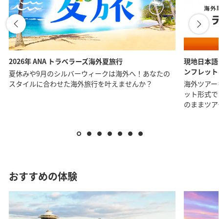
1人
2026年 ANA トラベラーズ海外夏旅行
現地日本語
ンフレット
夏休みや9月のシルバーウィークは海外へ！あなたの
プロモーションコードについて
スタイルに合わせた海外旅行を叶えませんか？
海外ツアー
ット形式で
前後3日の運賃を検索
のままツア
・表示金額は選択いただいた条件でのもっともおトクな運
賃となります。
・表示金額と空席状況は最新ではない場合があります。[検
索する]ボタンより最新の空席照会結果をご確認ください。
・「＊」は現在金額が確認できない都市・日付となりま
す。空席照会結果画面にて最新の情報をご確認ください。
・表示金額には、運賃、
燃油特別付加運賃
、
航空保険特別
おすすめの体験
料金
、その他の各種税金、料金などが含まれます。発券時
に再計算するため、変動する可能性があります。
・複数空港がある都市においては、複数空港の中でのおト
クな運賃が表示される場合があります。