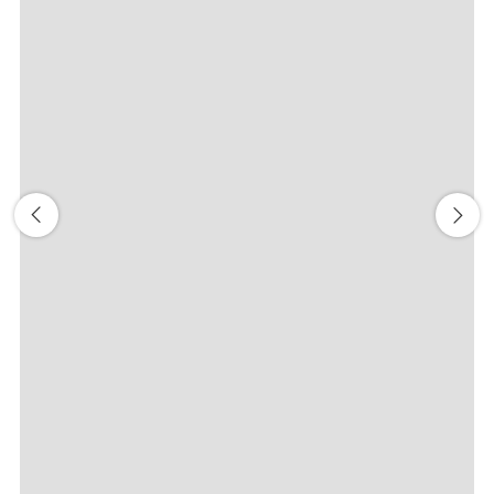
前後3日の運賃を検索
・表示金額は選択いただいた条件でのもっともおトクな運賃とな
ります。
・表示金額と空席状況は最新ではない場合があります。[検索す
る]ボタンより最新の空席照会結果をご確認ください。
・「＊」は現在金額が確認できない都市・日付となります。空席
照会結果画面にて最新の情報をご確認ください。
・表示金額には、運賃、
燃油特別付加運賃
、
航空保険特別料金
、
その他の各種税金、料金などが含まれます。発券時に再計算する
ため、変動する可能性があります。
・複数空港がある都市においては、複数空港の中でのおトクな運
賃が表示される場合があります。
検索する