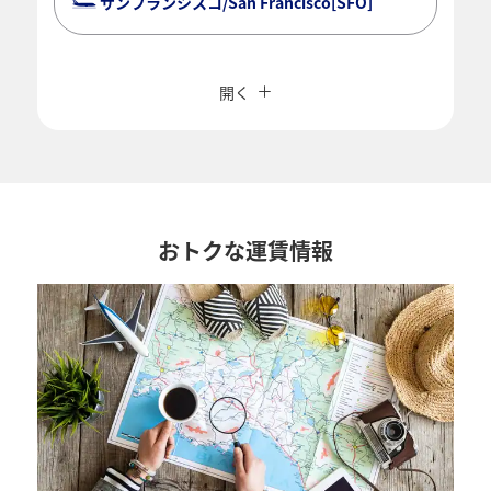
サンフランシスコ/San Francisco[SFO]
複数都市で検索
閉じる
エコノミークラス
開く
往復で異なるクラスで検索
運賃タイプ指定なし
ご利用条件
往路出発日および時間帯
おトクな運賃情報
日付を選択
時間帯指定なし
経由地および乗り継ぎ所要時間を追加する