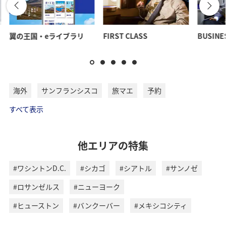
翼の王国・eライブラリ
FIRST CLASS
BUSINE
海外
サンフランシスコ
旅マエ
予約
すべて表示
他エリアの特集
#ワシントンD.C.
#シカゴ
#シアトル
#サンノゼ
#ロサンゼルス
#ニューヨーク
#ヒューストン
#バンクーバー
#メキシコシティ