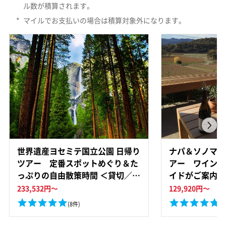
ル数が積算されます。
*
マイルでお支払いの場合は積算対象外になります。
世界遺産ヨセミテ国立公園 日帰り
ナパ＆ソノマバ
ツアー 定番スポットめぐり＆た
アー ワインに
っぷりの自由散策時間 ＜貸切／定
イドがご案内 
員4名／日本語ドライバーガイド
233,532
円～
129,920
円～
＞
(8件)
(8