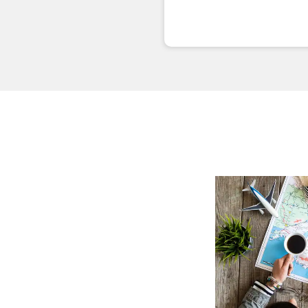
エコノミークラス
往復で異なるクラスで検
往路出発日および
日付を選択
時間帯指定なし
経由地および乗り継ぎ
1人