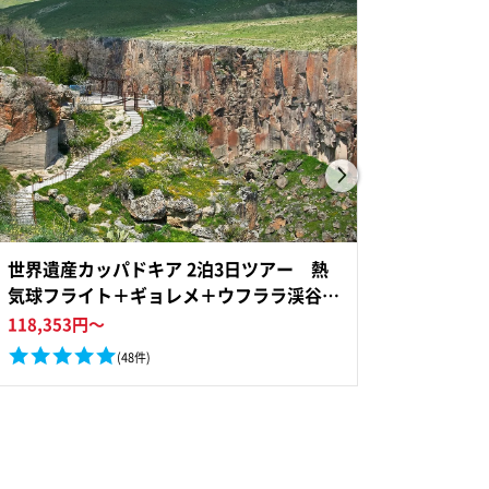
世界遺産カッパドキア 2泊3日ツアー 熱
ボスポ
気球フライト＋ギョレメ＋ウフララ渓谷＋
乙女の
地下都市 洞窟ホテルに2連泊＜貸切／日
イスタ
118,353
円～
2,254
円
本語ガイド／国内航空券込／イスタンブー
オーデ
(48件)
ル発＞
約OK