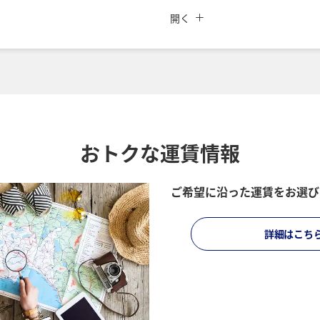
閉じる
運賃タイプ指定なし
開く
索
ご利用条件
時間帯
復路出発日および時間帯
日付を選択
おトクな運賃情報
時間帯指定なし
ご希望に沿った運賃をお選び
所要時間を追加する
経由地および乗り継ぎ所要
詳細はこち
プロモーションコードに