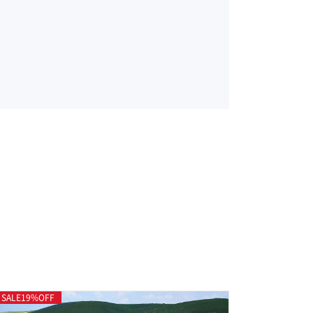
SALE
19
%OFF