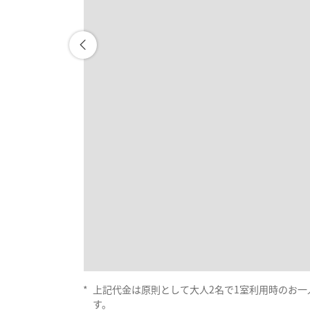
*
上記代金は原則として大人2名で1室利用時のお
す。