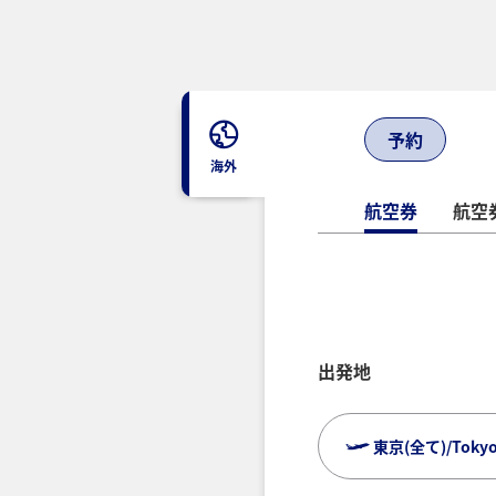
予約
海外
航空券
航空券
出発地
東京(全て)/Tokyo (
複数都市で検索