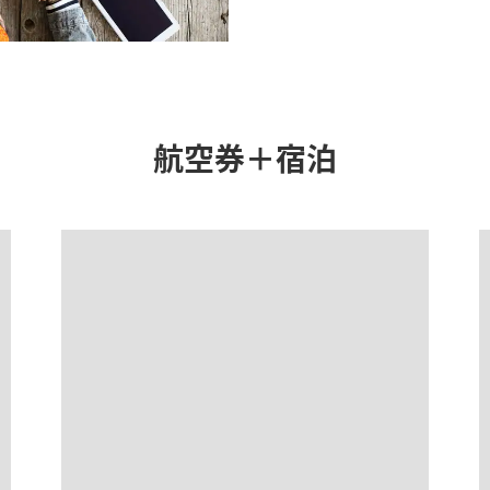
条件でのもっともおトクな運賃となります。
ではない場合があります。[検索する]ボタンより最新の空席照会結果をご確認くださ
きない都市・日付となります。空席照会結果画面にて最新の情報をご確認ください
特別付加運賃
、
航空保険特別料金
、その他の各種税金、料金などが含まれます。発
航空券＋宿泊
ては、複数空港の中でのおトクな運賃が表示される場合があります。