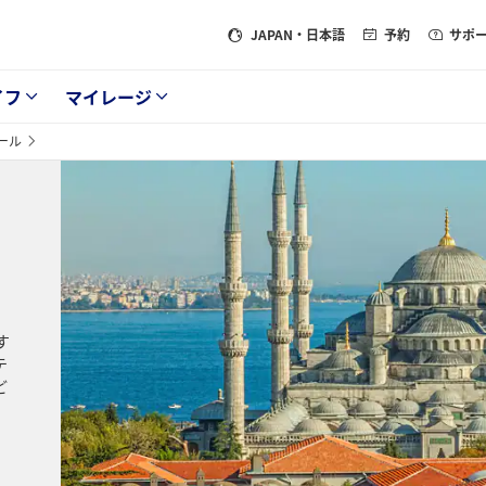
JAPAN
・日本語
予約
サポ
イフ
マイレージ
ール
す
テ
ど