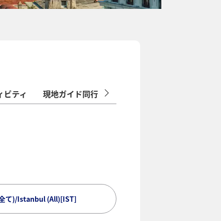
ィビティ
現地ガイド同行/添乗員同行ツアー
Istanbul (All)[IST]