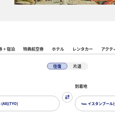
 + 宿泊
特典航空券
ホテル
レンタカー
アクテ
往復
片道
到着地
All)[TYO]
イスタンブール(全て)/