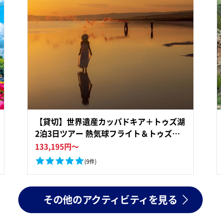
【貸切】世界遺産カッパドキア＋トゥズ湖
2泊3日ツアー 熱気球フライト＆トゥズ湖
へご案内 洞窟ホテルに2連泊＜1都市／日
133,195
円～
本語ガイド／国内航空券込／イスタンブー
(9件)
ル
その他のアクティビティを見る