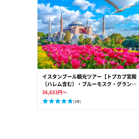
イスタンブール観光ツアー【トプカプ宮殿
（ハレム含む）・ブルーモスク・グランド
バザール】にお好きなスポットを組み合わ
36,633
円～
せたプランを選択可＜貸切／昼食／日本語
(1件)
ガイド＞