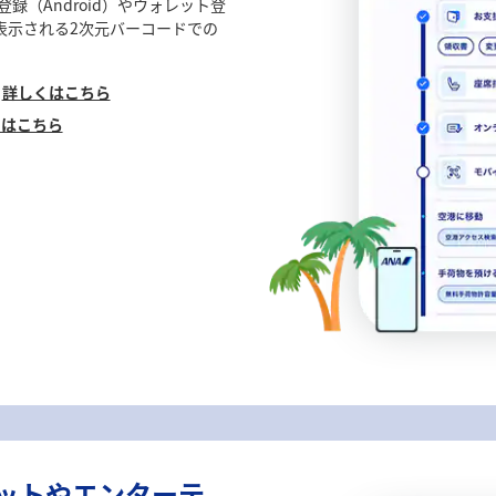
録（Android）やウォレット登
に表示される2次元バーコードでの
、
詳しくはこちら
くはこちら
ネットやエンターテ