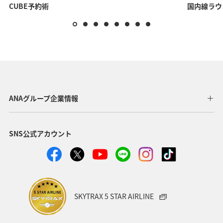
CUBE予約術
国内線ラウ
ANAグループ企業情報
SNS公式アカウント
SKYTRAX 5 STAR AIRLINE