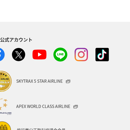
S公式アカウント
SKYTRAX 5 STAR AIRLINE
APEX WORLD CLASS AIRLINE