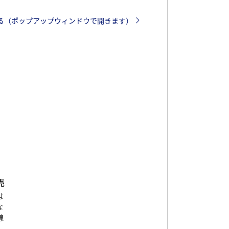
る（ポップアップウィンドウで開きます）
売
は
な
線