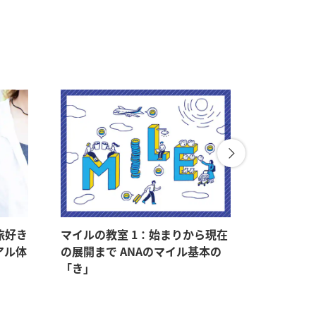
線機内販売（ANA
TORE@SKY）
旅好き
マイルの教室 1：始まりから現在
マイルの教
アル体
の展開まで ANAのマイル基本の
マイルをゲ
「き」
持つメリ