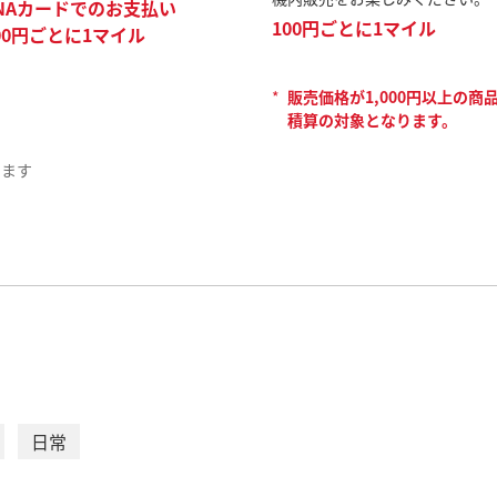
NAカードでのお支払い
100円ごとに1マイル
00円ごとに1マイル
*
販売価格が1,000円以上の商
積算の対象となります。
ります
国内線機内販売（AN
ANAにご搭乗のお客様がアク
す。
日常
ANA SKY SHOP掲載商品や