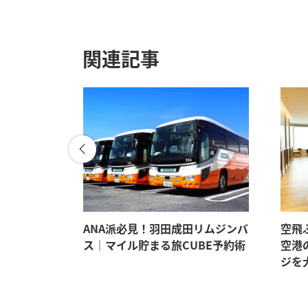
関連記事
。マイルも
ANA派必見！羽田成田リムジンバ
空飛
イテム5選
ス｜マイル貯まる旅CUBE予約術
空港
ジを