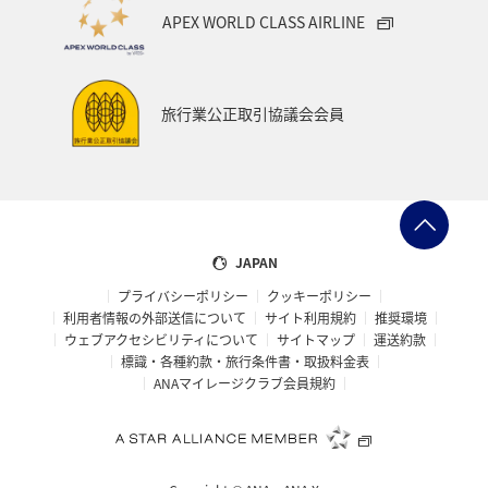
還されます。あらかじめご了承ください。
APEX WORLD CLASS AIRLINE
お問い合わせ先（ANAショッピング A-
旅行業公正取引協議会会員
styleお客様サポートデスク）
お問い合わせフォーム
営業時間
JAPAN
月～金：9:00～18:00
土・日・祝日：9:00～17:00
プライバシーポリシー
クッキーポリシー
（12/30～1/3 休）
利用者情報の外部送信について
サイト利用規約
推奨環境
ウェブアクセシビリティについて
サイトマップ
運送約款
*
営業時間は日本時間になります。
標識・各種約款・旅行条件書・取扱料金表
*
フォームは24時間受け付けますが、ご返信は上記営業時
ANAマイレージクラブ会員規約
間内に順次対応いたします。
*
回答にはお時間を頂戴する場合があります。あらかじめ
ご了承ください。