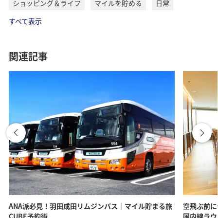
ショッピング＆ライフ
マイルを貯める
日常
すべて表示
ご注意
関連記事
マイルが使用できるのは「国内線機内販売（ANA
STORE@SKY）」のみになります。
必要マイル数
1マイルを1円（相当）で直接お買い物にお使いいただけま
す。
ANA STORE@SKY
ANA派必見！羽田成田リムジンバス｜マイル貯まる旅
空飛ぶ前に
CUBE予約術
国内線ラウ