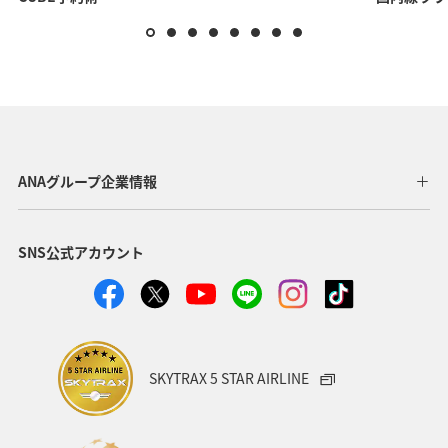
注意
*
マイル・ANAショッピングポイントと併用される場合、
マイル・ポイント利用分を差し引いたANAカードでのお
支払い金額に対して10%OFFが適用されます。
*
ANA STORE@SKYはANAダイヤモンドサービス「機内・
空港お買い物クーポン」での機内でのお支払いに対応し
ていません。クーポンでのお支払いをご希望の場合は、
ANAグループ企業情報
お客様サポートデスクまでお問い合わせください。
お問い合わせいただいた後、「申し込み用紙」と「封
筒」をお送りしますので、必要事項をご記入いただき、
SNS公式アカウント
ご郵送ください。
*
ANAギフトカード・ANA FESTAクーポンは「申し込み用
紙」によるご注文のお支払いにご利用いただけません。
返品時のマイルの取り扱いについて
SKYTRAX 5 STAR AIRLINE
マイルを利用してお買い上げいただいた商品を返品された
場合、マイルではなくANAショッピングポイントとして返