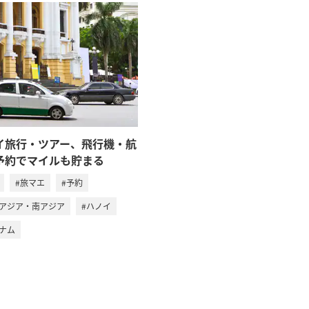
イ旅行・ツアー、飛行機・航
予約でマイルも貯まる
#旅マエ
#予約
南アジア・南アジア
#ハノイ
トナム