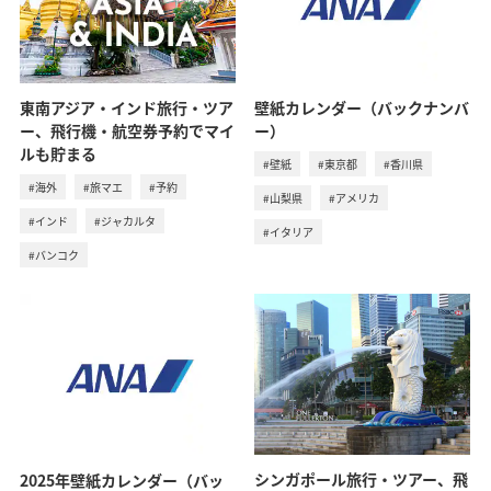
東南アジア・インド旅行・ツア
壁紙カレンダー（バックナンバ
ー、飛行機・航空券予約でマイ
ー）
ルも貯まる
#壁紙
#東京都
#香川県
#海外
#旅マエ
#予約
#山梨県
#アメリカ
#インド
#ジャカルタ
#イタリア
#バンコク
シンガポール旅行・ツアー、飛
2025年壁紙カレンダー（バッ