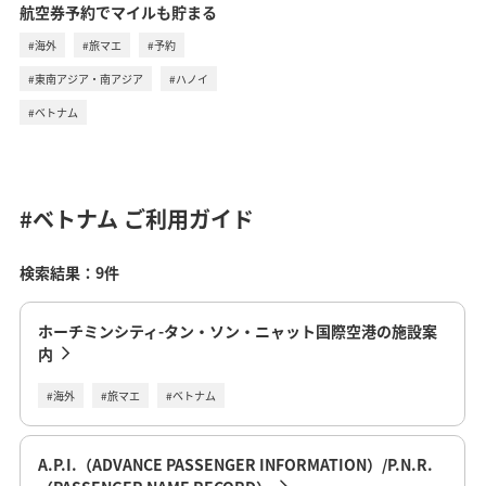
航空券予約でマイルも貯まる
#海外
#旅マエ
#予約
#東南アジア・南アジア
#ハノイ
#ベトナム
#ベトナム
ご利用ガイド
検索結果：9件
ホーチミンシティ-タン・ソン・ニャット国際空港の施設案
内
#海外
#旅マエ
#ベトナム
A.P.I.（ADVANCE PASSENGER INFORMATION）/P.N.R.