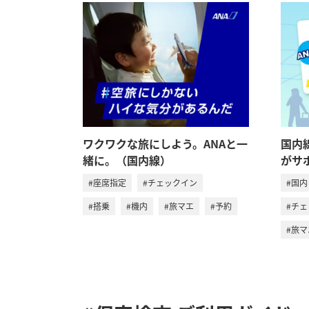
ワクワクな旅にしよう。ANAと一
国内
緒に。（国内線）
がサ
#座席指定
#チェックイン
#国内
#搭乗
#機内
#旅マエ
#予約
#チ
#旅マ