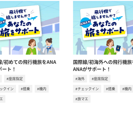
線/初めての飛行機旅をANA
国際線/初海外への飛行機旅
ポート！
ANAがサポート！
#座席指定
#海外
#座席指定
ェックイン
#搭乗
#機内
#チェックイン
#搭乗
#機内
エ
#旅マエ