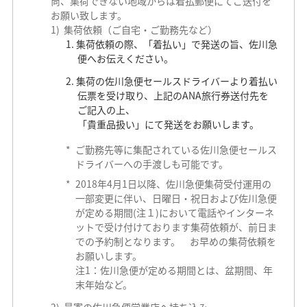
尚、集荷できない地域からは着払郵便にてご送付を
お願い致します。
集荷依頼（ご自宅・ご勤務先など）
集荷依頼の際、「着払い」で発送の旨、佐川急
便へお伝えください。
集荷の佐川急便セールスドライバーより着払い
伝票を受け取り、上記のANA旅行券送付先を
ご記入の上、
「貴重品扱い」にて発送をお願いします。
*
ご勤務先等に集配されている佐川急便セールス
ドライバーへの手渡しも可能です。
*
2018年4月1日以降、佐川急便集荷受付運用の
一部変更に伴い、日曜日・祝日および佐川急便
が定める期間(注１)において電話やインターネ
ットで受け付けております集荷依頼が、前日ま
での予約制となります。 お早めの集荷依頼を
お願いします。
注1：佐川急便が定める期間とは、盆期間、年
末年始など。
最寄の佐川急便営業店へ持ち込み