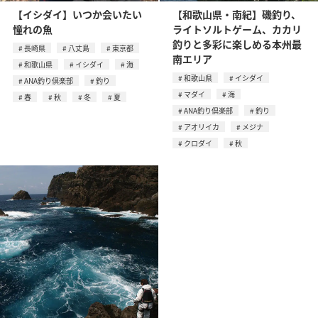
【イシダイ】いつか会いたい
【和歌山県・南紀】磯釣り、
憧れの魚
ライトソルトゲーム、カカリ
釣りと多彩に楽しめる本州最
長崎県
八丈島
東京都
南エリア
和歌山県
イシダイ
海
和歌山県
イシダイ
ANA釣り倶楽部
釣り
マダイ
海
春
秋
冬
夏
ANA釣り倶楽部
釣り
アオリイカ
メジナ
クロダイ
秋