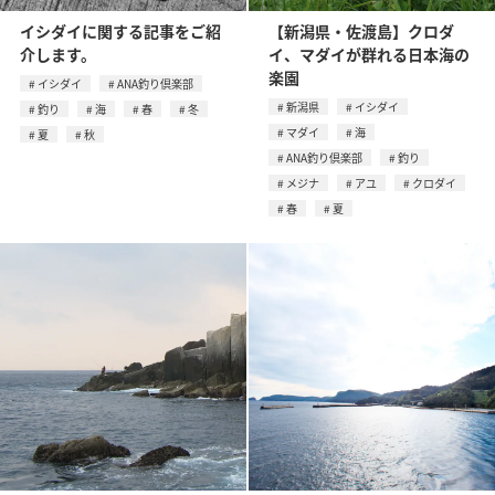
イシダイに関する記事をご紹
【新潟県・佐渡島】クロダ
介します。
イ、マダイが群れる日本海の
楽園
イシダイ
ANA釣り倶楽部
新潟県
イシダイ
釣り
海
春
冬
マダイ
海
夏
秋
ANA釣り倶楽部
釣り
メジナ
アユ
クロダイ
春
夏