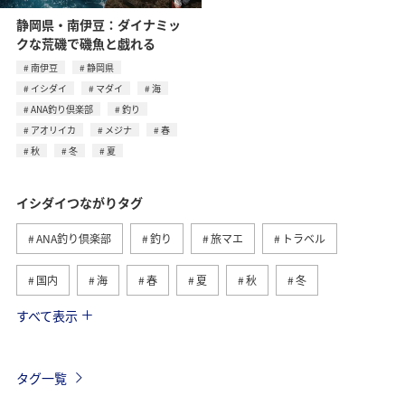
静岡県・南伊豆：ダイナミッ
クな荒磯で磯魚と戯れる
南伊豆
静岡県
イシダイ
マダイ
海
ANA釣り倶楽部
釣り
アオリイカ
メジナ
春
秋
冬
夏
イシダイつながりタグ
ANA釣り倶楽部
釣り
旅マエ
トラベル
国内
海
春
夏
秋
冬
すべて表示
マダイ
メジナ
アオリイカ
和歌山県
新潟県
クロダイ
高知県
島根県
東京都
タグ一覧
長崎県
八丈島
アユ
ブリ
マアジ