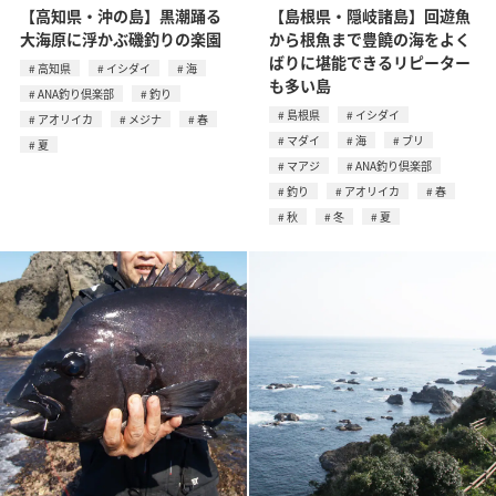
【高知県・沖の島】黒潮踊る
【島根県・隠岐諸島】回遊魚
大海原に浮かぶ磯釣りの楽園
から根魚まで豊饒の海をよく
ばりに堪能できるリピーター
高知県
イシダイ
海
も多い島
ANA釣り倶楽部
釣り
島根県
イシダイ
アオリイカ
メジナ
春
マダイ
海
ブリ
夏
マアジ
ANA釣り倶楽部
釣り
アオリイカ
春
秋
冬
夏