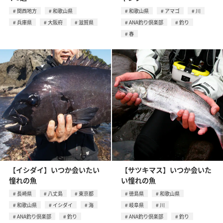
関西地方
和歌山県
和歌山県
アマゴ
川
兵庫県
大阪府
滋賀県
ANA釣り倶楽部
釣り
春
【イシダイ】いつか会いたい
【サツキマス】いつか会いた
憧れの魚
い憧れの魚
長崎県
八丈島
東京都
徳島県
和歌山県
和歌山県
イシダイ
海
岐阜県
川
ANA釣り倶楽部
釣り
ANA釣り倶楽部
釣り