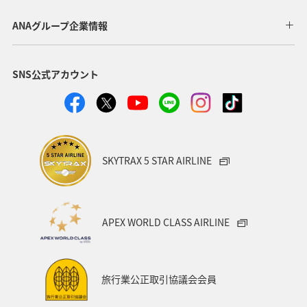
京都府
島根県
趣味
日本の歴史・文化・芸術
ANAグループ企業情報
自然・植物
世界遺産
青森県
歴史・文化・芸術
SNS公式アカウント
女子旅
兵庫県
大阪府
滋賀県
マダイ
アオリイカ
メジナ
クロダイ
SKYTRAX 5 STAR AIRLINE
APEX WORLD CLASS AIRLINE
旅行業公正取引協議会会員