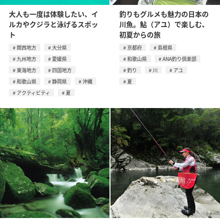
大人も一度は体験したい、イ
釣りもグルメも魅力の日本の
ルカやクジラと泳げるスポッ
川魚。鮎（アユ）で楽しむ、
ト
初夏からの旅
関西地方
大分県
京都府
島根県
九州地方
愛媛県
和歌山県
ANA釣り倶楽部
東海地方
四国地方
釣り
川
アユ
和歌山県
静岡県
沖縄
夏
アクティビティ
夏