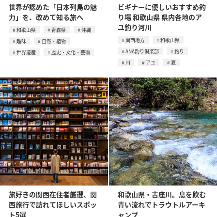
世界が認めた「日本列島の魅
ビギナーに優しいおすすめ釣
力」を、改めて知る旅へ
り場 和歌山県 県内各地のア
ユ釣り河川
和歌山県
青森県
沖縄
関西地方
和歌山県
趣味
自然・植物
ANA釣り倶楽部
釣り
世界遺産
歴史・文化・芸術
川
アユ
夏
旅好きの関西在住者厳選、関
和歌山県・古座川。息を飲む
西旅行で訪れてほしいスポッ
青い流れでトラウトルアーキ
ト5選
ャンプ