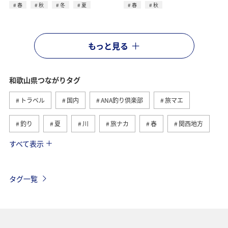
春
秋
冬
夏
春
秋
もっと見る
和歌山県つながりタグ
トラベル
国内
ANA釣り倶楽部
旅マエ
釣り
夏
川
旅ナカ
春
関西地方
すべて表示
アユ
アマゴ
海
秋
沖縄
東京都
イシダイ
長崎県
八丈島
冬
徳島県
タグ一覧
岐阜県
大分県
九州地方
アクティビティ
愛媛県
東海地方
四国地方
静岡県