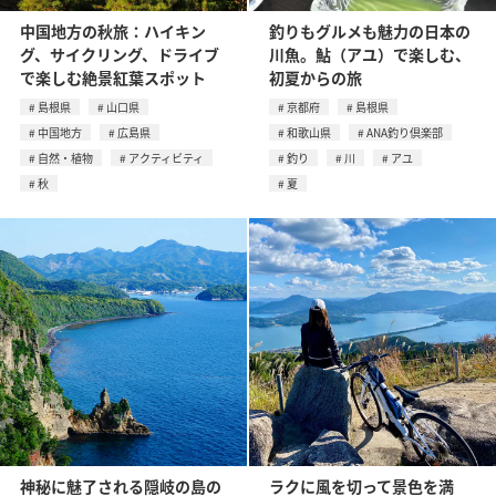
中国地方の秋旅：ハイキン
釣りもグルメも魅力の日本の
グ、サイクリング、ドライブ
川魚。鮎（アユ）で楽しむ、
で楽しむ絶景紅葉スポット
初夏からの旅
島根県
山口県
京都府
島根県
中国地方
広島県
和歌山県
ANA釣り倶楽部
自然・植物
アクティビティ
釣り
川
アユ
秋
夏
神秘に魅了される隠岐の島の
ラクに風を切って景色を満