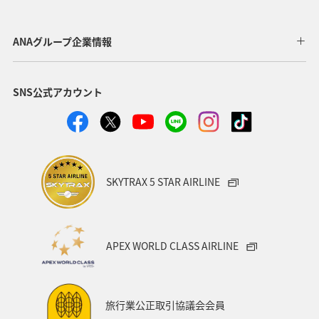
歴史・文化・芸術
滋賀県
イシダイ
マダイ
ANAグループ企業情報
海
ブリ
マアジ
アオリイカ
冬
SNS公式アカウント
イワナ
SKYTRAX 5 STAR AIRLINE
APEX WORLD CLASS AIRLINE
旅行業公正取引協議会会員