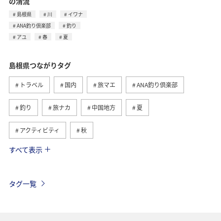
の清流
島根県
川
イワナ
ANA釣り倶楽部
釣り
アユ
春
夏
島根県つながりタグ
トラベル
国内
旅マエ
ANA釣り倶楽部
釣り
旅ナカ
中国地方
夏
アクティビティ
秋
すべて表示
京都府
川
アユ
長野県
春
自然・植物
山口県
広島県
和歌山県
タグ一覧
関西地方
福岡県
北海道
サイクリング
秋のアクティビティ
趣味
日本の歴史・文化・芸術