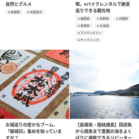
自然とグルメ
喫。eバイクレンタルで絶景
巡りできる観光地
島根県
中国地方
福岡県
長野県
京都府
島根県
北海道
アクティビティ
サイクリング
お城巡りの密かなブーム、
【島根県・隠岐諸島】回遊魚
「御城印」集めを知っていま
から根魚まで豊饒の海をよく
すか？
ばりに堪能できるリピーター