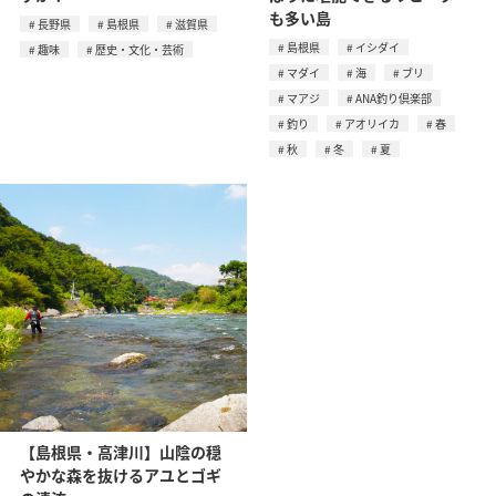
も多い島
長野県
島根県
滋賀県
島根県
イシダイ
趣味
歴史・文化・芸術
マダイ
海
ブリ
マアジ
ANA釣り倶楽部
釣り
アオリイカ
春
秋
冬
夏
【島根県・高津川】山陰の穏
やかな森を抜けるアユとゴギ