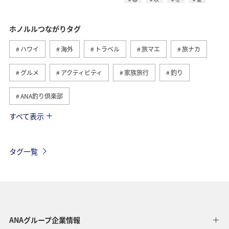
ホノルルつながりタグ
ハワイ
海外
トラベル
旅マエ
旅ナカ
グルメ
アクティビティ
家族旅行
釣り
ANA釣り倶楽部
すべて表示
趣味
ホテル
春
海
秋
冬
夏
タグ一覧
ANAグループ企業情報