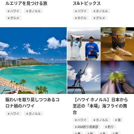
ルエリアを見つける旅
ス&トピックス
ハワイ
ホノルル
ハワイ
ホノルル
グルメ
ホテル
グルメ
賑わいを取り戻しつつあるコ
【ハワイ ホノルル】日本から
ロナ禍のハワイ
至近の「本場」海フライの舞
台
ハワイ
ホノルル
ハワイ
ホノルル
海
ANA釣り倶楽部
釣り
春
秋
冬
夏