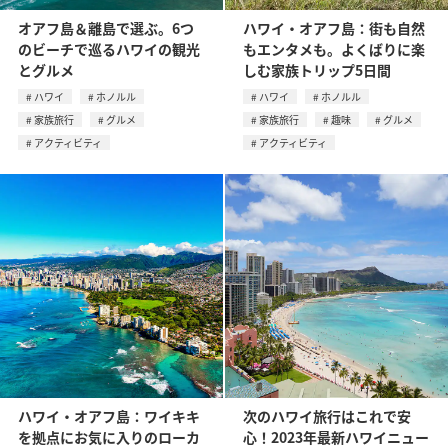
オアフ島＆離島で選ぶ。6つ
ハワイ・オアフ島：街も自然
のビーチで巡るハワイの観光
もエンタメも。よくばりに楽
とグルメ
しむ家族トリップ5日間
ハワイ
ホノルル
ハワイ
ホノルル
家族旅行
グルメ
家族旅行
趣味
グルメ
アクティビティ
アクティビティ
ハワイ・オアフ島：ワイキキ
次のハワイ旅行はこれで安
を拠点にお気に入りのローカ
心！2023年最新ハワイニュー