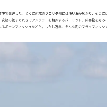
洋岸で発達した。とくに南端のフロリダ州には浅い海が広がり、そこに
、究極の気まぐれさでアングラーを翻弄するパーミット、障害物を好み
れるボーンフィッシュなどだ。しかし近年、そんな海のフライフィッシ