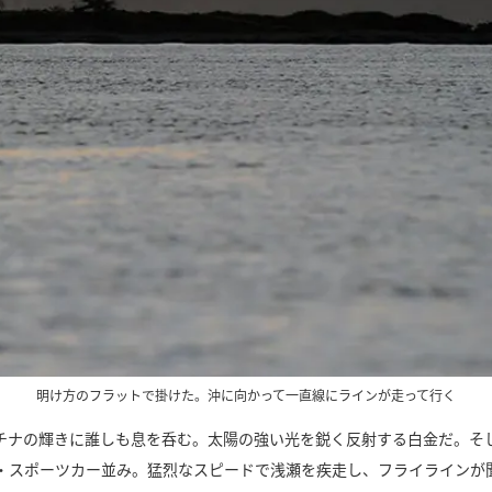
明け方のフラットで掛けた。沖に向かって一直線にラインが走って行く
チナの輝きに誰しも息を呑む。太陽の強い光を鋭く反射する白金だ。そ
・スポーツカー並み。猛烈なスピードで浅瀬を疾走し、フライラインが