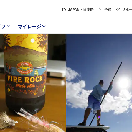
JAPAN
・日本語
予約
サポ
イフ
マイレージ