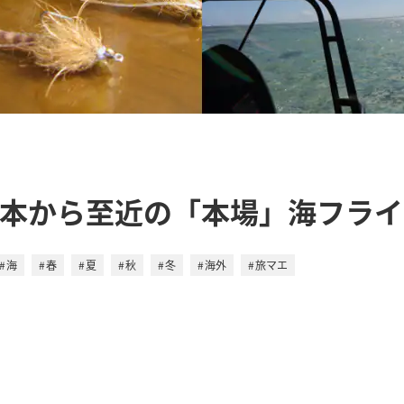
日本から至近の「本場」海フラ
海
春
夏
秋
冬
海外
旅マエ