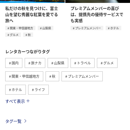
私だけの秋を見つけに、富士
プレミアムメンバーの喜び
山を望む秀麗な紅葉を愛でる
は、提携先の優待サービスで
旅へ
も実感
関東・甲信越地方
山梨県
プレミアムメンバー
ホテル
グルメ
秋
レンタカーつながりタグ
国内
旅ナカ
山梨県
トラベル
グルメ
関東・甲信越地方
秋
プレミアムメンバー
ホテル
ライフ
すべて表示
日常
ANAマイレージクラブ
プレミアムメンバー限定（ラウンジ除く）
タグ一覧