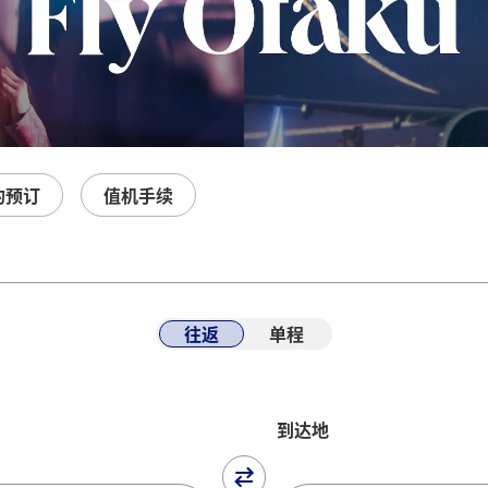
的预订
值机手续
往返
单程
到达地