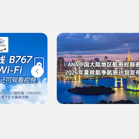
1人
比较前后三天的票价
・显示金额是所选条件下最优惠的票价。
・显示金额与空位情况可能不是最新信息。请通过[检索]按钮
・“*”为目前无法查询到金额的城市及日期。请在空位查询
・所显示的金额中包含票价、
燃油附加税
、
航空保险费
以及其
・如果城市中有多个机场，可能会显示这些机场中的优惠票价