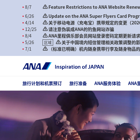
8/7
Feature Restrictions to ANA Website Rene
6/26
Update on the ANA Super Flyers Card Prog
4/14
关于移动电源（充电宝）携带规定的变更（202
12/25
请注意伪装成ANA的钓鱼网站诈骗
8/4
ANA里程俱乐部会员网站登录密码定期更新请
5/26
关于中国境内短信管理相关政策调整的
区域
7/1
（标准已明确）机内随身携带行李及随身物品的相
旅行计划和机票预订
旅行准备
ANA服务体验
ANA