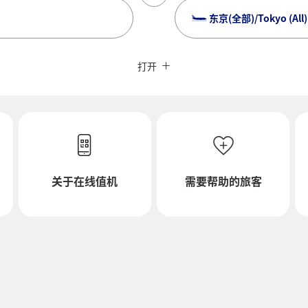
东京(全部)/Tokyo (All)
关闭
不指定票价类型
打开
回程出发日及时间段
关于在线值机
需要帮助的旅客
选择日期
不指定时间
添加转机地及转机所需时间