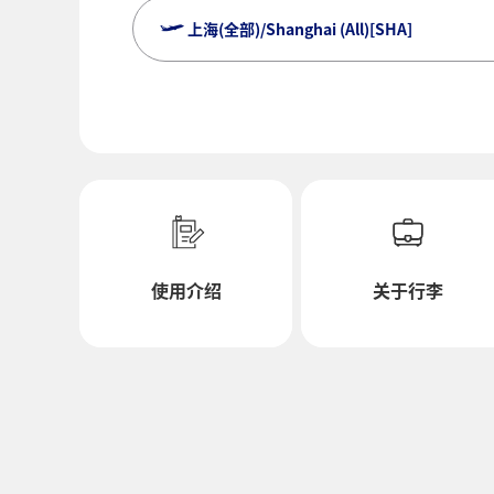
上海(全部)/Shanghai (All)[SHA]
搜索多个城市请点击此处
经济舱
往返检索不同舱位
使用条件
去程出发日及时间段
使用介绍
关于行李
选择日期
不指定时间
添加转机地及转机所需时间