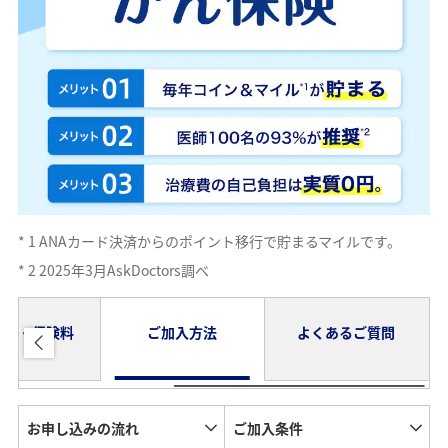
*
1
ANAカード決済からのポイント移行で貯まるマイルです。
*
2
2025年3月AskDoctors調べ
内容・保険料
ご加入方法
よくあるご質問
お申し込みの流れ
ご加入条件