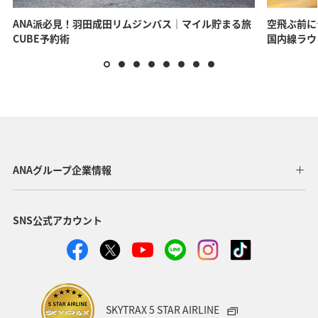
ANA派必見！羽田成田リムジンバス｜マイル貯まる旅
空飛ぶ前に
CUBE予約術
国内線ラウ
ANAグループ企業情報
SNS公式アカウント
SKYTRAX 5 STAR AIRLINE