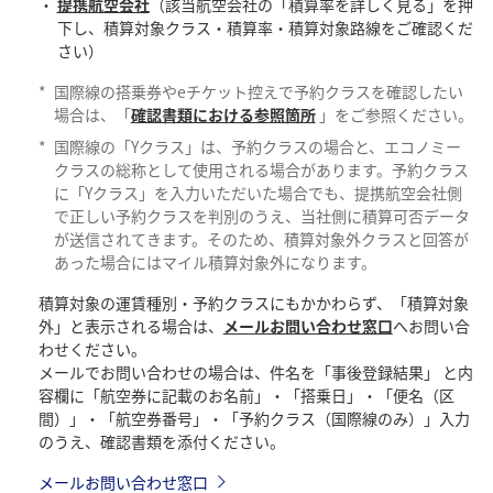
提携航空会社
（該当航空会社の「積算率を詳しく見る」を押
下し、積算対象クラス・積算率・積算対象路線をご確認くだ
さい）
*
国際線の搭乗券やeチケット控えで予約クラスを確認したい
場合は、「
確認書類における参照箇所
」をご参照ください。
*
国際線の「Yクラス」は、予約クラスの場合と、エコノミー
クラスの総称として使用される場合があります。予約クラス
に「Yクラス」を入力いただいた場合でも、提携航空会社側
で正しい予約クラスを判別のうえ、当社側に積算可否データ
が送信されてきます。そのため、積算対象外クラスと回答が
あった場合にはマイル積算対象外になります。
積算対象の運賃種別・予約クラスにもかかわらず、「積算対象
外」と表示される場合は、
メールお問い合わせ窓口
へお問い合
わせください。
メールでお問い合わせの場合は、件名を「事後登録結果」 と内
容欄に「航空券に記載のお名前」・「搭乗日」・「便名（区
間）」・「航空券番号」・「予約クラス（国際線のみ）」入力
のうえ、確認書類を添付ください。
メールお問い合わせ窓口