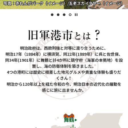
写真：赤れんがパーク（イメージ）/五老スカイタワー（イメージ）
写真：赤れんがパーク（イメージ）/五老スカイタワー（イメージ）
写真：松濤園（イメージ）/大和ミュージアム（イメージ）
写真：猿島（イメージ）/横須賀美術館（イメージ）
写真：猿島（イメージ）/横須賀美術館（イメージ）
（イメージ）
明治政府は、西欧列強と対等に渡り合うために、
明治17年（1884年）に横須賀、同22年(1889年）に呉と佐世保、
同34年(1901年）に舞鶴と計4か所に鎮守府（海軍の本拠地）を設
置し、海の防衛体制を築きました。
4つの港町には歴史に根差した地元グルメや貴重な体験も盛りだ
くさん！
明治から120年以上を経た令和の今、明治日本の近代化の躍動を
感じに旅に出ませんか。