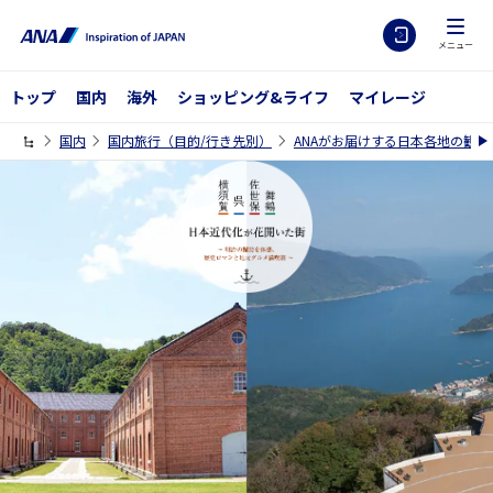
メニュー
トップ
国内
海外
ショッピング&ライフ
マイレージ
国内
国内旅行（目的/行き先別）
ANAがお届けする日本各地の観光
写真：旧佐世保無線電信所（針尾送信所）（イメージ）/黒島天主堂