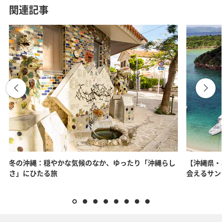
関連記事
冬の沖縄：穏やかな気候のなか、ゆったり「沖縄らし
【沖縄県・
さ」にひたる旅
会えるサン