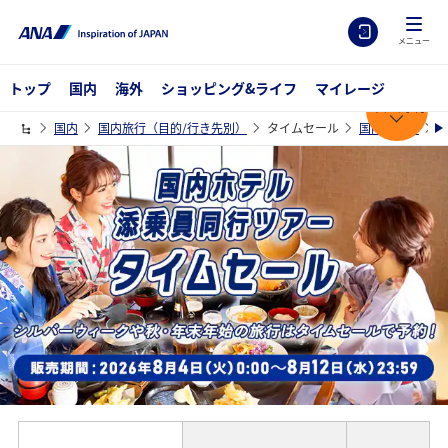
メニュー
トップ
国内
海外
ショッピング&ライフ
マイレージ
今すぐ予約
国内
国内旅行（目的/行き先別）
タイムセール
国内ホテル