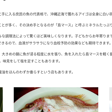
に手に入る庶民の魚の代表格で、沖縄近海で獲れるアイゴは全身に白い
ことが多く、その決め手となるのが「島マース」と呼ぶミネラルたっぷ
ルな調理法によって驚くほど美味しくなります。子どもからお年寄りま
取できるので、血液がサラサラになり血栓予防の効果なども期待できます
、大きめの鍋に魚が浸る程度に水を張り、魚を入れたら島マースを軽く
成。味見をして塩を足すこともあります。
醤油をほんのわずか垂らすという店もあります。