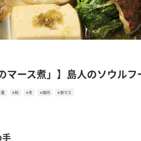
のマース煮」】島人のソウルフ
夏
秋
冬
国内
旅マエ
め手