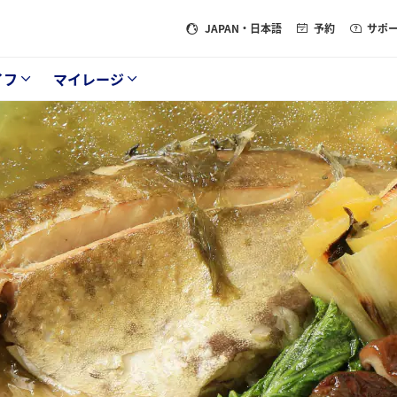
JAPAN
・日本語
予約
サポ
イフ
マイレージ