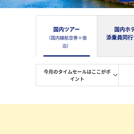
国内ツアー
国内ホ
添乗員同行
（国内線航空券＋宿
泊）
今月のタイムセールはここがポ
イント