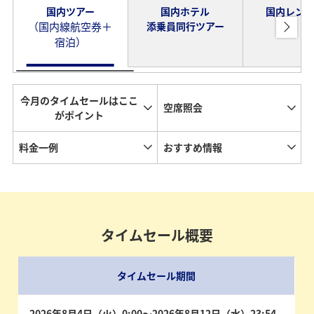
国内ツアー
国内ホテル
国内レン
（国内線航空券＋
添乗員同行ツアー
宿泊）
今月のタイムセールはここ
空席照会
がポイント
料金一例
おすすめ情報
タイムセール概要
タイムセール期間
2026年8月4日（火）0:00～2026年8月12日（水）23:54