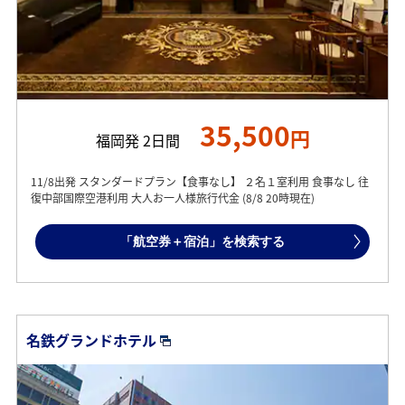
35,500
円
福岡発 2日間
11/8出発 スタンダードプラン【食事なし】 ２名１室利用 食事なし 往
復中部国際空港利用 大人お一人様旅行代金 (8/8 20時現在)
「航空券＋宿泊」を検索する
名鉄グランドホテル