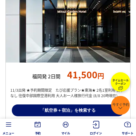
41,500
円
福岡発 2日間
タイムセール
クーポン
11/3出発 ★予約期間限定 たび応援プラン★東海★ 2名1室利用 食事
なし 往復中部国際空港利用 大人お一人様旅行代金 (8/8 20時現在)
今すぐ予約
「航空券＋宿泊」を検索する
メニュー
予約
マイル
ログイン
サポート