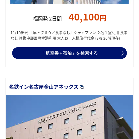
40,100
円
福岡発 2日間
11/10出発 【早トク６０／食事なし】シティプラン ２名１室利用 食事
なし 往復中部国際空港利用 大人お一人様旅行代金 (8/8 20時現在)
「航空券＋宿泊」を検索する
名鉄イン名古屋金山アネックス