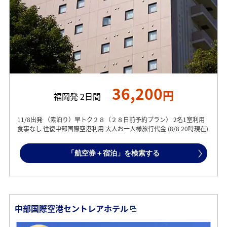
36,200
円
福岡発 2日間
11/8出発 （素泊り）早トク２８（２８日前予約プラン） 2名1室利用
食事なし 往復中部国際空港利用 大人お一人様旅行代金 (8/8 20時現在)
「航空券＋宿泊」を検索する
中部国際空港セントレアホテル