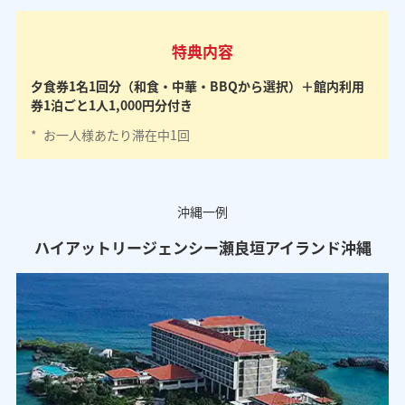
特典内容
夕食券1名1回分（和食・中華・BBQから選択）＋館内利用
券1泊ごと1人1,000円分付き
*
お一人様あたり滞在中1回
沖縄一例
ハイアットリージェンシー瀬良垣アイランド沖縄