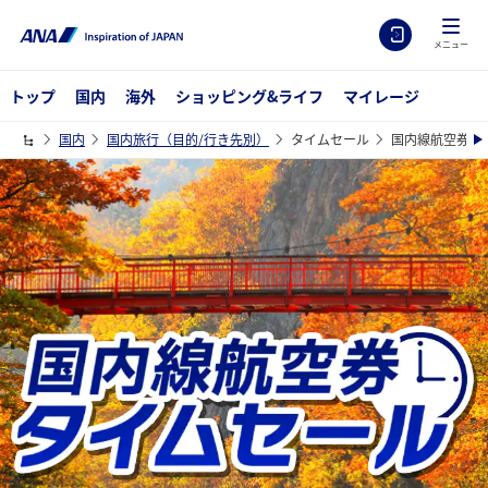
メニュー
トップ
国内
海外
ショッピング&ライフ
マイレージ
国内
国内旅行（目的/行き先別）
タイムセール
国内線航空券タ