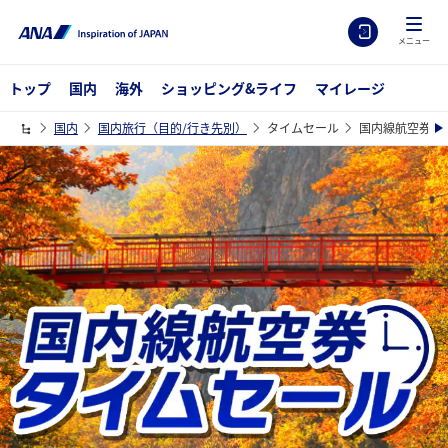
メニュー
トップ
国内
海外
ショッピング&ライフ
マイレージ
国内
国内旅行（目的/行き先別）
タイムセール
国内線航空券タ