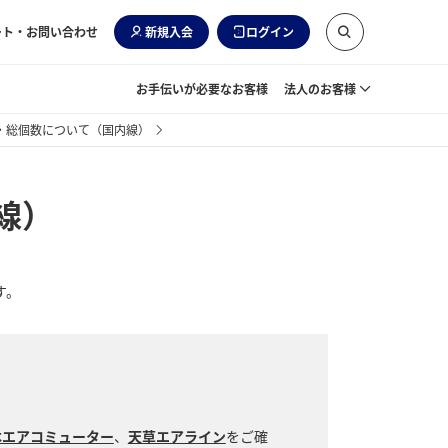
ート・お問い合わせ
新規入会
ログイン
お手伝いが必要なお客様
法人のお客様
・総個数について（国内線）
線）
す。
本エアコミューター
、
天草エアライン
をご確