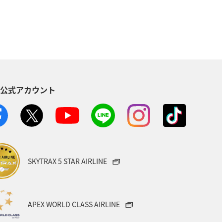
S公式アカウント
SKYTRAX 5 STAR AIRLINE
APEX WORLD CLASS AIRLINE