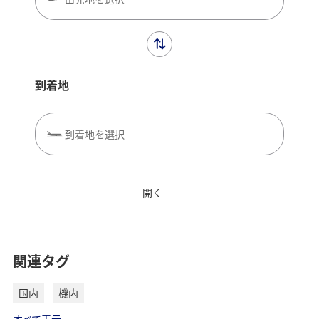
到着地
到着地を選択
閉じる
エコノミークラス
往復で異なるクラスで検索
ANAカード優待割引
開く
旅CUBE（航空券予約＋地上経路）
往路出発日および時間帯
よく使う情報を登録する
関連タグ
日付を選択
国内
機内
時間帯指定なし
すべて表示