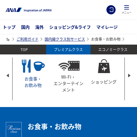
メニュー
トップ
国内
海外
ショッピング&ライフ
マイレージ
ご利用ガイド
国内線クラス別サービス
お食事・お飲み物
TOP
エコノミークラス
プレミアムクラス
Wi-Fi・
お食事・
ト
ショッピング
ア
エンターテイン
お飲み物
メント
お食事・お飲み物