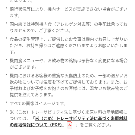
*
飛行状況等により、機内サービスが実施できない場合がござい
ます。
*
国内線では特別機内食（アレルゲン対応等）の手配は承ってお
りませんので、ご了承ください。
*
食品の衛生管理上、ご提供したお食事は機内でお召し上がりい
ただき、お持ち帰りはご遠慮くださいますようお願いいたしま
す。
*
機内食メニューや、お飲み物の銘柄は予告なく変更になる場合
がございます。
*
機内におけるお客様の重篤な火傷防止のため、一部の温かいお
飲み物については温度を下げてご提供しております。また、お
子様およびお子様をお抱きのお客様には、温かいお飲み物のご
提供を控えております。
*
すべての画像はイメージです。
*
米（こめ）トレーサビリティ法に基づく米原材料の産地情報に
ついては、「
米（こめ）トレーサビリティ法に基づく米原材料
の産地情報について（PDF）
」をご覧ください。