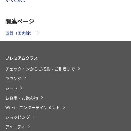
経由地および乗り継ぎ所要時間を追加する
関連ページ
運賃（国内線）
復路出発日および時間帯
プレミアムクラス
日付を選択
チェックインからご搭乗・ご到着まで
ラウンジ
時間帯指定なし
シート
経由地および乗り継ぎ所要時間を追加する
お食事・お飲み物
Wi-Fi・エンターテインメント
ショッピング
1人
アメニティ