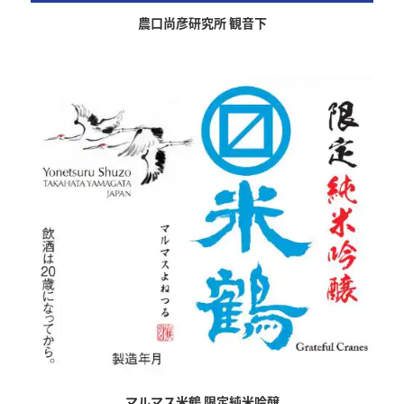
農口尚彦研究所 観音下
マルマス米鶴 限定純米吟醸