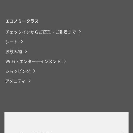
エコノミークラス
プロモーションコードについて
チェックインからご搭乗・ご到着まで
・表示金額は選択いただいた条件でのもっともおトクな運賃とな
ります。
シート
・表示金額と空席状況は最新ではない場合があります。[検索す
る]ボタンより最新の空席照会結果をご確認ください。
お飲み物
・「＊」は現在金額が確認できない都市・日付となります。空席
照会結果画面にて最新の情報をご確認ください。
Wi-Fi・エンターテインメント
・表示金額には、運賃、
燃油特別付加運賃
、
航空保険特別料金
、
その他の各種税金、料金などが含まれます。発券時に再計算する
ショッピング
ため、変動する可能性があります。
・複数空港がある都市においては、複数空港の中でのおトクな運
アメニティ
賃が表示される場合があります。
・ANA独自の相互利用可能空港(福岡/北九州/佐賀、広島/岩国)は
2026年5月18日をもちまして終了となります。
検索する
複数都市で検索