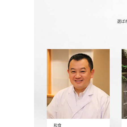
選ば
和食