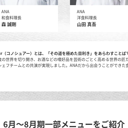
ANA
ANA
和食料理長
洋食料理長
森 誠剛
山田 真吾
sseur（コノシュアー）とは、「その道を極めた目利き」をあらわすことば
食の世界を切り開き、お酒などの嗜好品を芸術のごとく高める世界の匠
Aシェフチームとの共演が実現しました。ANAだから出会うことができた
6月～8月期一部メニューをご紹介