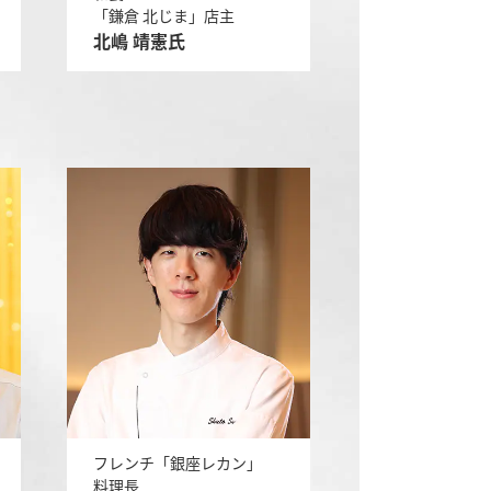
「鎌倉 北じま」店主
北嶋 靖憲氏
フレンチ「銀座レカン」
料理長