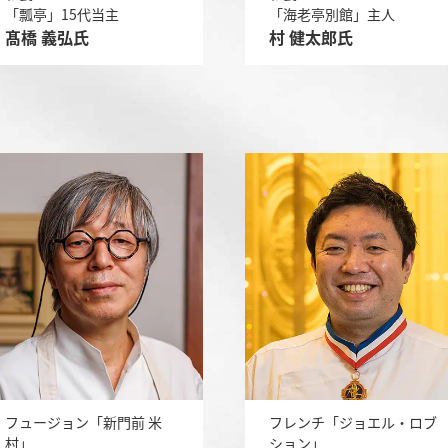
「瓢亭」15代当主
「海老亭別館」主人
髙橋 義弘氏
村 健太郎氏
フュージョン「新門前 米
フレンチ「ジョエル・ロブ
村」
ション」