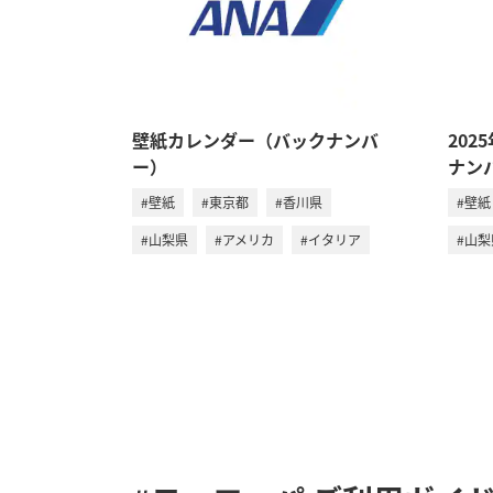
壁紙カレンダー（バックナンバ
20
ー）
ナン
#壁紙
#東京都
#香川県
#壁紙
#山梨県
#アメリカ
#イタリア
#山梨