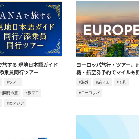
Aで旅する 現地日本語ガイド
ヨーロッパ旅行・ツアー、
/添乗員同行ツアー
機・航空券予約でマイルも
#ツアー
#海外
#旅マエ
#予約
乗員同行の旅
#旅マエ
#ヨーロッパ
#東アジア