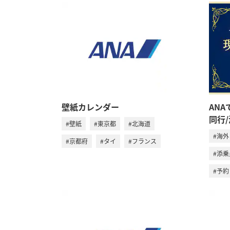
壁紙カレンダー
AN
同行
#壁紙
#東京都
#北海道
#海外
#京都府
#タイ
#フランス
#添
#予約