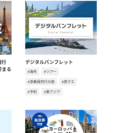
飛行
デジタルパンフレット
貯まる
#海外
#ツアー
#添乗員同行の旅
#旅マエ
#予約
#東アジア