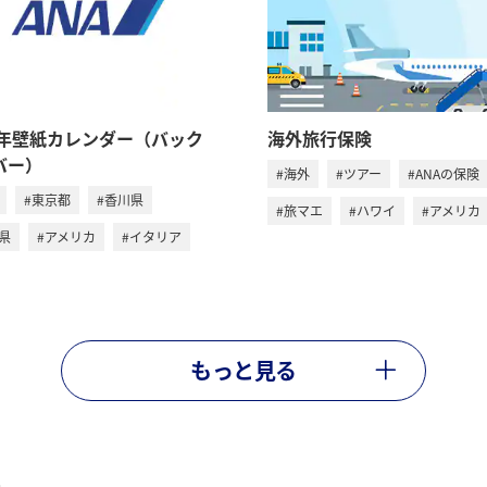
25年壁紙カレンダー（バック
海外旅行保険
バー）
#海外
#ツアー
#ANAの保険
#東京都
#香川県
#旅マエ
#ハワイ
#アメリカ
県
#アメリカ
#イタリア
もっと見る