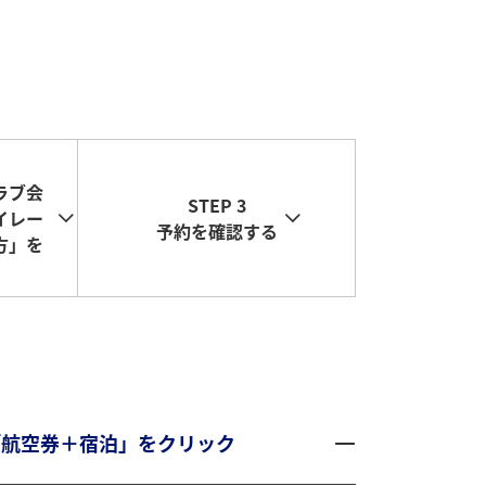
ラブ会
STEP 3
イレー
予約を確認する
方」を
の「航空券＋宿泊」をクリック