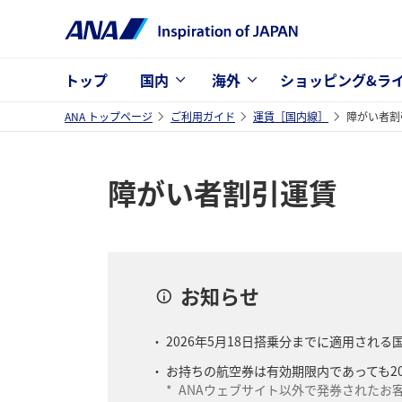
トップ
国内
海外
ショッピング&ラ
ANA トップページ
ご利用ガイド
運賃［国内線］
障がい者割
障がい者割引運賃
お知らせ
2026年5月18日搭乗分までに適用され
お持ちの航空券は有効期限内であっても20
*
ANAウェブサイト以外で発券されたお