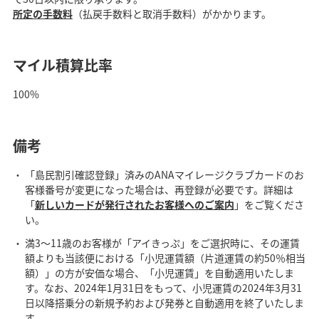
所定の手数料
（払戻手数料と取消手数料）がかかります。
マイル積算比率
100%
備考
「島民割引確認登録」済みのANAマイレージクラブカードのお
客様番号が変更になった場合は、再登録が必要です。詳細は
「
新しいカードが発行されたお客様へのご案内
」をご覧くださ
い。
満3～11歳のお客様が「アイきっぷ」をご選択時に、その運賃
額よりも当該便における「小児運賃額（片道運賃の約50％相当
額）」の方が安価な場合、「小児運賃」を自動適用いたしま
す。なお、2024年1月31日をもって、小児運賃の2024年3月31
日以降搭乗分の新規予約および発券と自動適用を終了いたしま
す。