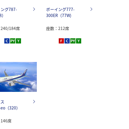
ング787-
ボーイング777-
8）
300ER（77W)
40/184席
座数：212席
バス
neo（320）
146席