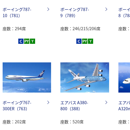
ボーイング787-
ボーイング787-
ボーイ
10（781）
9（789）
8（78
座数：294席
座数：246/215/206席
座数：2
ボーイング767-
エアバス A380-
エア
300ER（763）
800（388）
A320
座数：202席
座数：520席
座数：