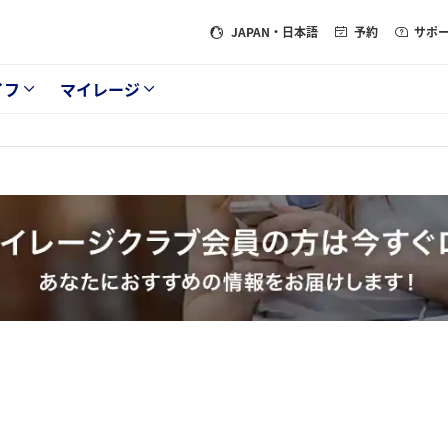
JAPAN
・日本語
予約
サポ
イフ
マイレージ